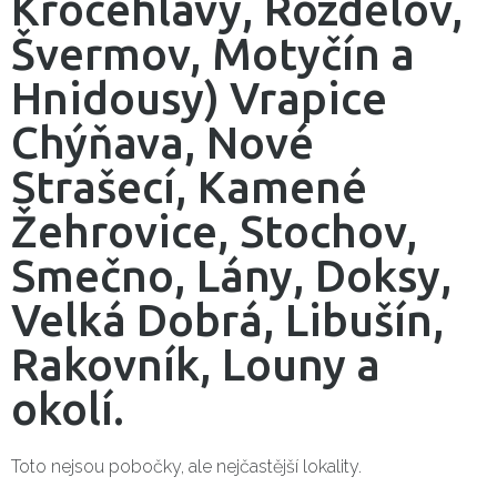
Kročehlavy, Rozdělov,
Švermov, Motyčín a
Hnidousy) Vrapice
Chýňava, Nové
Strašecí, Kamené
Žehrovice, Stochov,
Smečno, Lány, Doksy,
Velká Dobrá, Libušín,
Rakovník, Louny a
okolí.
Toto nejsou pobočky, ale nejčastější lokality.